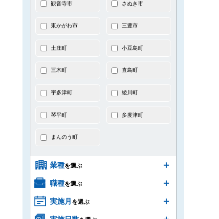
観音寺市
さぬき市
東かがわ市
三豊市
土庄町
小豆島町
三木町
直島町
宇多津町
綾川町
琴平町
多度津町
まんのう町
業種
を選ぶ
職種
を選ぶ
実施月
を選ぶ