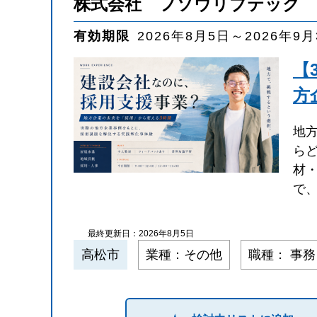
株式会社 フソウリブテック
有効期限
2026年8月5日～2026年9
【
方
地
ら
材
で
最終更新日：2026年8月5日
高松市
業種：その他
職種： 事