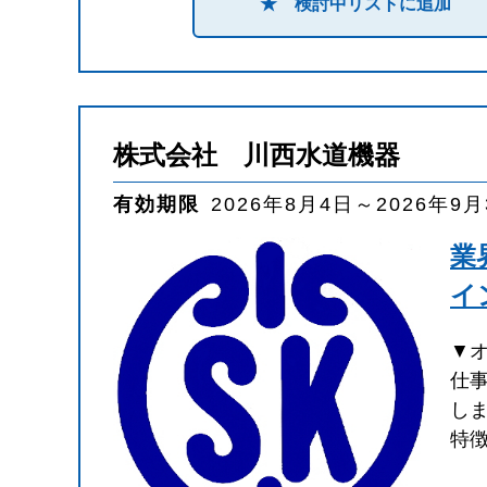
★ 検討中リストに追加
株式会社 川西水道機器
有効期限
2026年8月4日～2026年9
業
イ
▼
仕
し
特