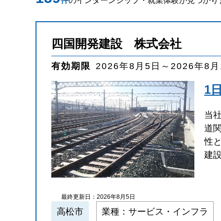
件
のインターンシップ・就業体験が見つかり
四国開発建設 株式会社
有効期限
2026年8月5日～2026年8
1
当
道
性
建
最終更新日：2026年8月5日
高松市
業種：サービス・インフラ