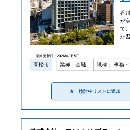
香
が
て
が
最終更新日：2026年8月5日
高松市
業種：金融
職種： 事務
★ 検討中リストに追加