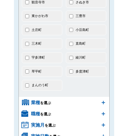
観音寺市
さぬき市
東かがわ市
三豊市
土庄町
小豆島町
三木町
直島町
宇多津町
綾川町
琴平町
多度津町
まんのう町
業種
を選ぶ
職種
を選ぶ
実施月
を選ぶ