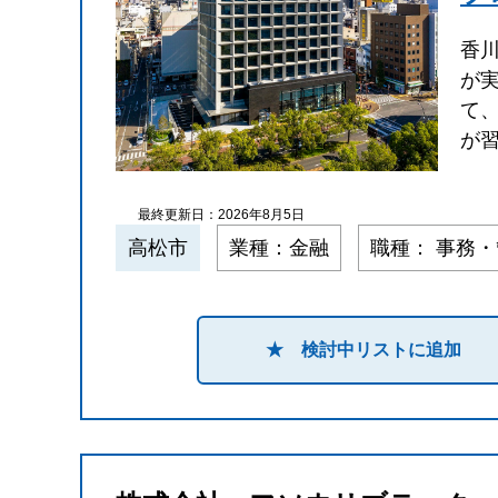
香
が
て
が
最終更新日：2026年8月5日
高松市
業種：金融
職種： 事務
★ 検討中リストに追加