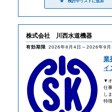
★ 検討中リストに追加
株式会社 川西水道機器
有効期限
2026年8月4日～2026年9
業
イ
▼
仕
し
特