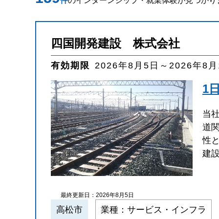
件
のインターンシップ・就業体験が見つかり
四国開発建設 株式会社
有効期限
2026年8月5日～2026年8
1
当
道
性
建
最終更新日：2026年8月5日
高松市
業種：サービス・インフラ