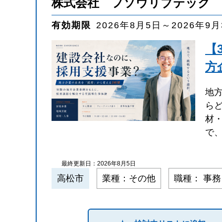
株式会社 フソウリブテック
有効期限
2026年8月5日～2026年9
【
方
地
ら
材
で
最終更新日：2026年8月5日
高松市
業種：その他
職種： 事