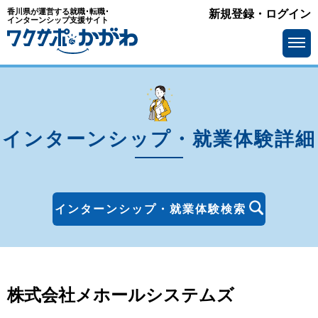
香川県が運営する就職･転職･
新規登録・ログイン
エリア
インターンシップ支援サイト
を選ぶ
高松市
丸亀市
坂出市
善通寺市
観音寺市
さぬき市
インターンシップ・就業体験詳細
東かがわ市
三豊市
土庄町
小豆島町
インターンシップ・就業体験検索
三木町
直島町
宇多津町
綾川町
琴平町
多度津町
株式会社メホールシステムズ
まんのう町