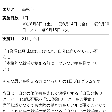
閉じる
エリア
高松市
実施日数
1日
※①8月8日（土） ②8月14日（金） ③9月10
日（木） ④9月15日（火）
実施月
8月 、9月
「IT業界に興味はあるけれど、自分に向いているか不
安…」
「本格的な就活が始まる前に、ブレない軸を見つけた
い！」
そんな思いを抱える方にぴったりの1日プログラムです。
当日は、自分の価値観を楽しく深掘りする「自己分析ワー
ク」と、IT知識不要の「SE体験ワーク」をご用意！
専門知識がなくても実際の働き方をリアルに覗くことがで
き、これからの就活の武器になる『自分だけの就活軸』が