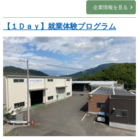
企業情報を見る
業種
を選ぶ
【１Ｄａｙ】就業体験プログラム
職種
を選ぶ
実施月
を選ぶ
実施日数
を選ぶ
キーワード
検索