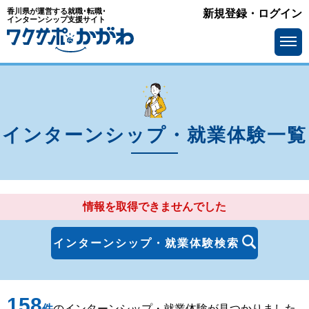
香川県が運営する就職･転職･
新規登録・ログイン
エリア
インターンシップ支援サイト
を選ぶ
高松市
丸亀市
坂出市
善通寺市
観音寺市
さぬき市
インターンシップ・就業体験一覧
東かがわ市
三豊市
土庄町
小豆島町
情報を取得できませんでした
三木町
直島町
宇多津町
綾川町
インターンシップ・就業体験検索
琴平町
多度津町
158
まんのう町
件
のインターンシップ・就業体験が見つかりました