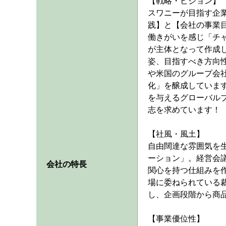
【戦略・ビジョン】
スワニーが目指す企
践】と【会社の事業
働きがいを感じ「チ
が主体となって作成し
姿、目指すべき方向
や米国のグループ会
化」を醸成していま
を与えるグローバル
志を求めています！
【社風・風土】
自由闊達な雰囲気を
ーション」。経営会
会社の特長
関心を持つ仕組みを
場に委ねられている
し、企画段階から商
【事業優位性】