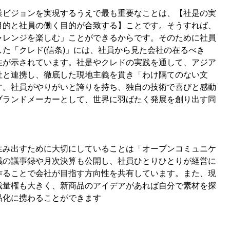
業ビジョンを実現するうえで最も重要なことは、【社是の実
目的と社員の働く目的が合致する】ことです。そうすれば、
ャレンジを楽しむ」ことができるからです。そのために社員
た「クレド(信条)」には、社員から見た会社の在るべき
性が示されています。社是やクレドの実践を通して、アジア
社と連携し、徹底した現地主義を貫き「わけ隔てのない文
す。社員がやりがいと誇りを持ち、独自の技術で喜びと感動
ブランドメーカーとして、世界に羽ばたく発展を創り出す同
生み出すために大切にしていることは「オープンコミュニケ
議の議事録や月次決算も公開し、社員ひとりひとりが経営に
作ることで会社が目指す方向性を共有しています。また、現
裁量権も大きく、新商品のアイデアがあれば自分で素材を探
品化に携わることができます