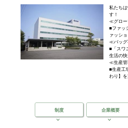
私たちは
す！
≪グロー
■ファッ
ァッショ
≪バッグ
■「スワ
生活の快
≪生産管
■生産工
わり】を
制度
企業概要