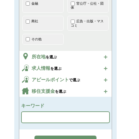
金融
官公庁・公社・団
体
商社
広告・出版・マス
コミ
その他
所在地
を選ぶ
求人情報
を選ぶ
アピールポイント
で選ぶ
移住支援金
を選ぶ
キーワード