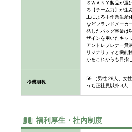
ＳＷＡＮＹ製品が選
る【チーム力】が生
工による手作業生産
などブランドメーカ
発したバッグ事業は
ザインを用いたキャ
アントレプレナー賞
リジナリティと機能
かをこれからも目指
59 （男性 28人、女
従業員数
うち正社員以外 3人
福利厚生・社内制度