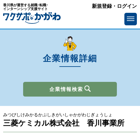
香川県が運営する就職･転職･
新規登録・ログイン
業種
インターンシップ支援サイト
を選ぶ
メーカー
サービス・インフラ
ソフトウェア・通信
流通・小売
金融
官公庁・公社・団体
企業情報詳細
商社
広告・出版・マスコミ
その他
企業情報検索
所在地
を選ぶ
みつびしけみかるかぶしきがいしゃかがわじぎょうしょ
求人情報
を選ぶ
三菱ケミカル株式会社 香川事業所
アピールポイント
で選ぶ