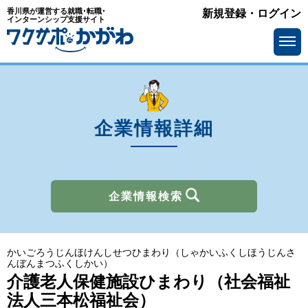
香川県が運営する就職･転職･
新規登録・ログイン
業種
インターンシップ支援サイト
を選ぶ
メーカー
サービス・インフラ
ソフトウェア・通信
流通・小売
金融
官公庁・公社・団体
企業情報詳細
商社
広告・出版・マスコミ
その他
企業情報検索
所在地
を選ぶ
かいごろうじんほけんしせつひまわり（しゃかいふくしほうじんさ
求人情報
を選ぶ
んぼんまつふくしかい）
介護老人保健施設ひまわり（社会福祉
アピールポイント
で選ぶ
法人三本松福祉会）