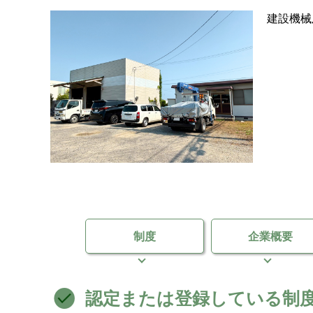
建設機械
制度
企業概要
認定または登録している制