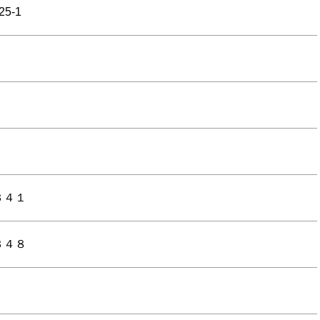
5-1
３４１
３４８