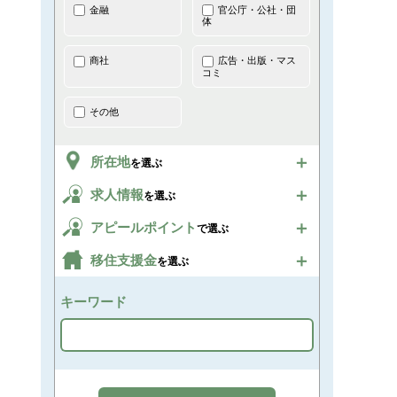
金融
官公庁・公社・団
体
商社
広告・出版・マス
コミ
その他
所在地
を選ぶ
求人情報
を選ぶ
アピールポイント
で選ぶ
移住支援金
を選ぶ
キーワード