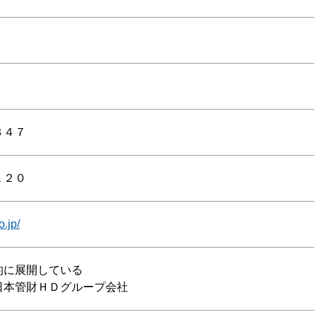
８４７
１２０
.jp/
的に展開している
日本管財ＨＤグループ会社