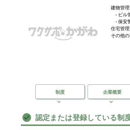
建物管理
- ビル
- 保安
住宅管理
その他の
制度
企業概要
認定または登録している制