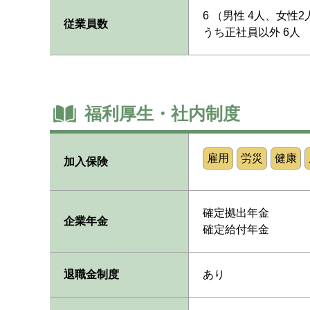
6 （男性 4人、女性2
従業員数
うち正社員以外 6人
福利厚生・社内制度
雇用
労災
健康
加入保険
確定拠出年金
企業年金
確定給付年金
退職金制度
あり