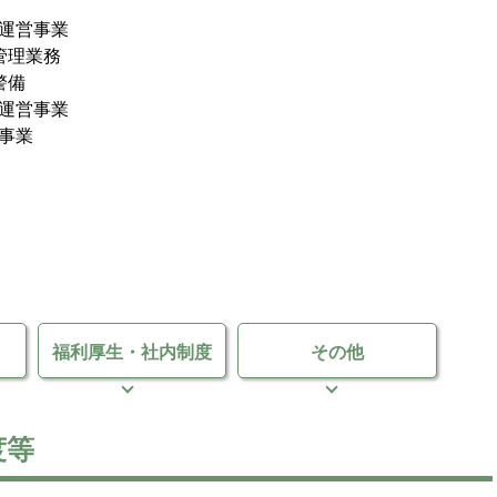
運営事業
管理業務
警備
運営事業
事業
福利厚生・
社内制度
その他
度等