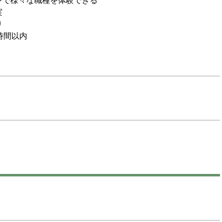
ンで様々な職種を体験できる
実
り
時間以内