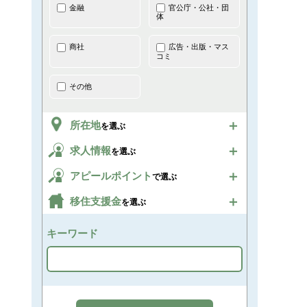
金融
官公庁・公社・団
体
商社
広告・出版・マス
コミ
その他
所在地
を選ぶ
求人情報
を選ぶ
アピールポイント
で選ぶ
移住支援金
を選ぶ
キーワード