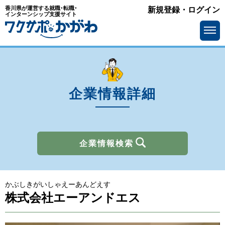
香川県が運営する就職･転職･
新規登録・ログイン
業種
インターンシップ支援サイト
を選ぶ
メーカー
サービス・インフラ
ソフトウェア・通信
流通・小売
金融
官公庁・公社・団体
企業情報詳細
商社
広告・出版・マスコミ
その他
企業情報検索
所在地
を選ぶ
かぶしきがいしゃえーあんどえす
求人情報
を選ぶ
株式会社エーアンドエス
アピールポイント
で選ぶ