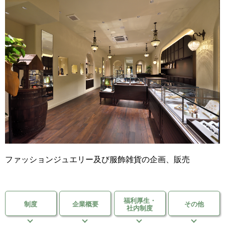
移住支援金
を選ぶ
キーワード
検索
閉じる
ファッションジュエリー及び服飾雑貨の企画、販売
福利厚生・
制度
企業概要
その他
社内制度