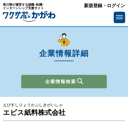
香川県が運営する就職･転職･
新規登録・ログイン
業種
インターンシップ支援サイト
を選ぶ
メーカー
サービス・インフラ
ソフトウェア・通信
流通・小売
金融
官公庁・公社・団体
企業情報詳細
商社
広告・出版・マスコミ
その他
企業情報検索
所在地
を選ぶ
えびすしりょうかぶしきがいしゃ
求人情報
を選ぶ
エビス紙料株式会社
アピールポイント
で選ぶ