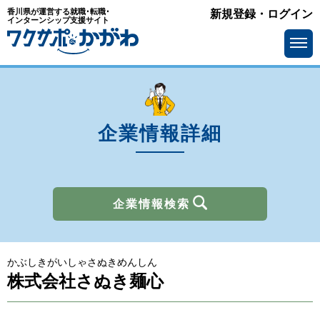
香川県が運営する就職･転職･
新規登録・ログイン
業種
インターンシップ支援サイト
を選ぶ
メーカー
サービス・インフラ
ソフトウェア・通信
流通・小売
金融
官公庁・公社・団体
企業情報詳細
商社
広告・出版・マスコミ
その他
企業情報検索
所在地
を選ぶ
かぶしきがいしゃさぬきめんしん
求人情報
を選ぶ
株式会社さぬき麺心
アピールポイント
で選ぶ