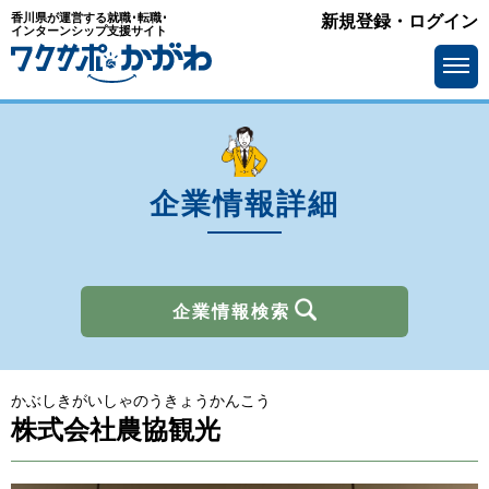
香川県が運営する就職･転職･
新規登録・ログイン
業種
インターンシップ支援サイト
を選ぶ
メーカー
サービス・インフラ
ソフトウェア・通信
流通・小売
金融
官公庁・公社・団体
企業情報詳細
商社
広告・出版・マスコミ
その他
企業情報検索
所在地
を選ぶ
かぶしきがいしゃのうきょうかんこう
求人情報
を選ぶ
株式会社農協観光
アピールポイント
で選ぶ