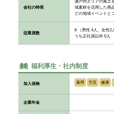
瀬戸内エリアの風土
会社の特長
域素材を活用した商
どの地域イベントと
6 （男性 4人、女性2
従業員数
うち正社員以外 0人
福利厚生・社内制度
雇用
労災
健康
加入保険
企業年金