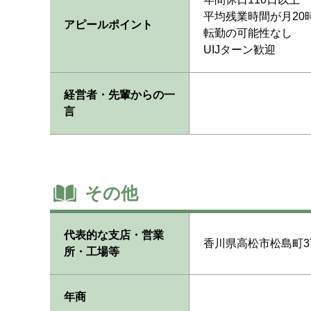
平均残業時間が月20
アピールポイント
転勤の可能性なし
UIJターン歓迎
経営者・先輩からの一
言
その他
代表的な支店・営業
香川県高松市松島町3
所・工場等
年商