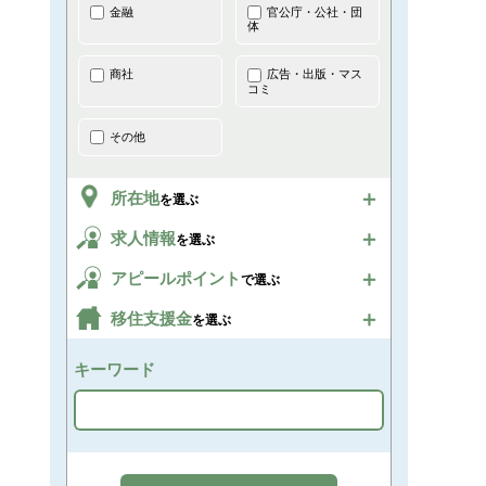
金融
官公庁・公社・団
体
商社
広告・出版・マス
コミ
その他
所在地
を選ぶ
求人情報
を選ぶ
アピールポイント
で選ぶ
移住支援金
を選ぶ
キーワード