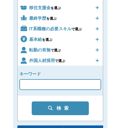
移住支援金
を選ぶ
最終学歴
を選ぶ
IT系職種の必要スキル
で選ぶ
基本給
を選ぶ
転勤の有無
で選ぶ
外国人材採用
で選ぶ
キーワード
検索