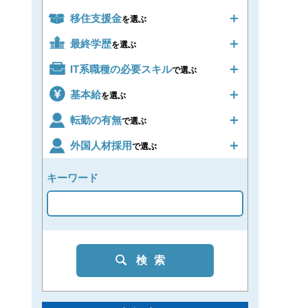
移住支援金
を選ぶ
最終学歴
を選ぶ
IT系職種の必要スキル
で選ぶ
基本給
を選ぶ
転勤の有無
で選ぶ
外国人材採用
で選ぶ
キーワード
検索