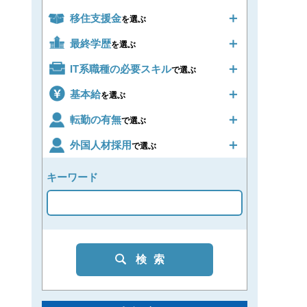
移住支援金
を選ぶ
最終学歴
を選ぶ
IT系職種の必要スキル
で選ぶ
基本給
を選ぶ
転勤の有無
で選ぶ
外国人材採用
で選ぶ
キーワード
検索