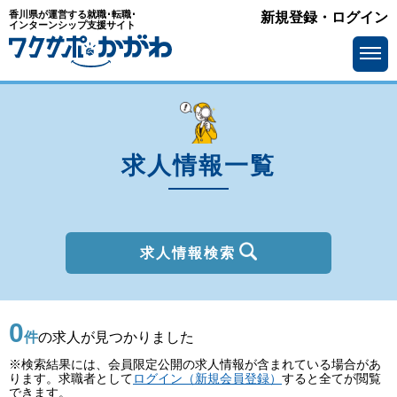
香川県が運営する就職･転職･
新規登録・ログイン
種別
インターンシップ支援サイト
を選ぶ
一般
2027年新卒
職種
を選ぶ
求人情報一覧
勤務地
を選ぶ
移住支援金
を選ぶ
最終学歴
を選ぶ
求人情報検索
IT系職種の必要スキル
で選ぶ
0
基本給
を選ぶ
件
の求人が見つかりました
※検索結果には、会員限定公開の求人情報が含まれている場合があ
転勤の有無
で選ぶ
ります。求職者として
ログイン（新規会員登録）
すると全てが閲覧
できます。