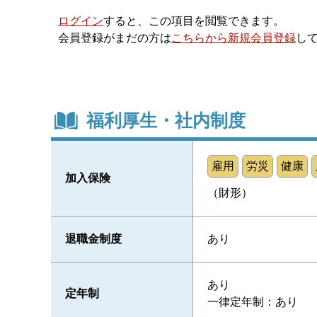
ログイン
すると、この項目を閲覧できます。
会員登録がまだの方は
こちらから新規会員登録
し
福利厚生・社内制度
雇用
労災
健康
加入保険
（財形）
退職金制度
あり
あり
定年制
一律定年制：あり