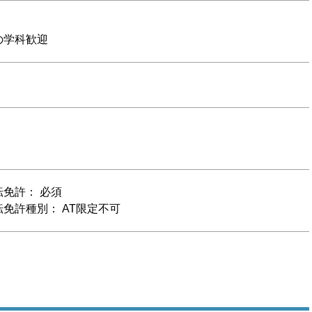
の学科歓迎
免許： 必須
免許種別： AT限定不可