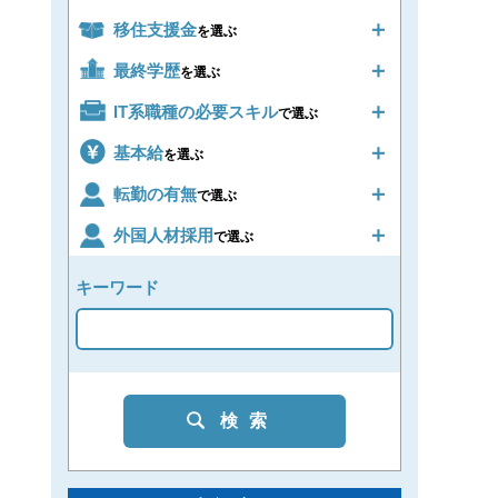
移住支援金
を選ぶ
最終学歴
を選ぶ
IT系職種の必要スキル
で選ぶ
基本給
を選ぶ
転勤の有無
で選ぶ
外国人材採用
で選ぶ
キーワード
検索