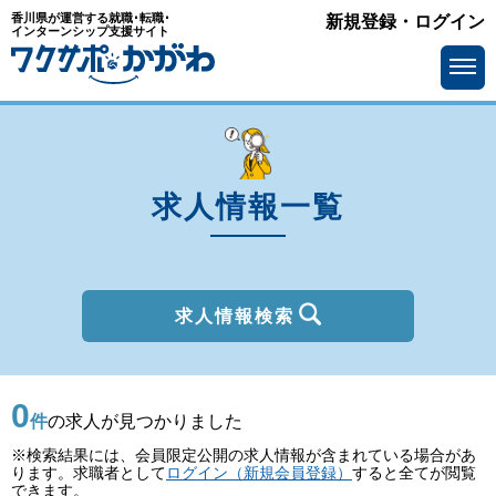
香川県が運営する就職･転職･
新規登録・ログイン
種別
インターンシップ支援サイト
を選ぶ
一般
2027年新卒
職種
を選ぶ
求人情報一覧
勤務地
を選ぶ
移住支援金
を選ぶ
最終学歴
を選ぶ
求人情報検索
IT系職種の必要スキル
で選ぶ
0
基本給
を選ぶ
件
の求人が見つかりました
※検索結果には、会員限定公開の求人情報が含まれている場合があ
転勤の有無
で選ぶ
ります。求職者として
ログイン（新規会員登録）
すると全てが閲覧
できます。