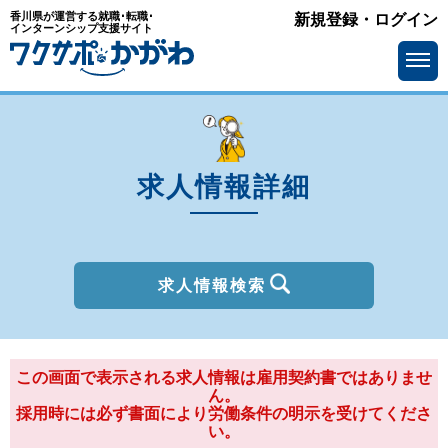
香川県が運営する就職･転職･
新規登録・ログイン
種別
インターンシップ支援サイト
を選ぶ
一般
2027年新卒
職種
を選ぶ
求人情報詳細
勤務地
を選ぶ
移住支援金
を選ぶ
最終学歴
を選ぶ
求人情報検索
IT系職種の必要スキル
で選ぶ
基本給
この画面で表示される求人情報は雇用契約書ではありませ
を選ぶ
ん。
採用時には必ず書面により労働条件の明示を受けてくださ
転勤の有無
で選ぶ
い。