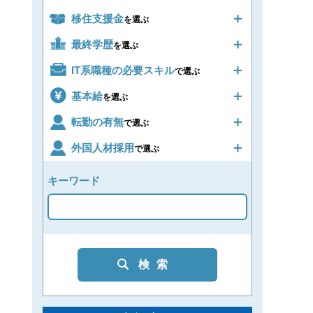
移住支援金
を選ぶ
最終学歴
を選ぶ
IT系職種の必要スキル
で選ぶ
基本給
を選ぶ
転勤の有無
で選ぶ
外国人材採用
で選ぶ
キーワード
検索