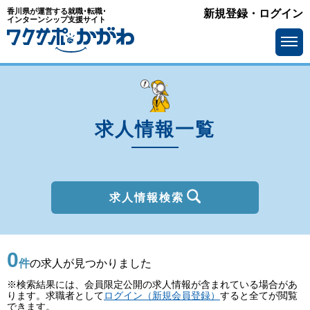
香川県が運営する就職･転職･
新規登録・ログイン
種別
インターンシップ支援サイト
を選ぶ
一般
2027年新卒
職種
を選ぶ
求人情報一覧
勤務地
を選ぶ
移住支援金
を選ぶ
最終学歴
を選ぶ
求人情報検索
IT系職種の必要スキル
で選ぶ
0
基本給
を選ぶ
件
の求人が見つかりました
※検索結果には、会員限定公開の求人情報が含まれている場合があ
転勤の有無
で選ぶ
ります。求職者として
ログイン（新規会員登録）
すると全てが閲覧
できます。