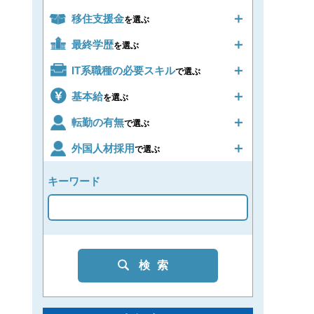
移住支援金
を選ぶ
最終学歴
を選ぶ
IT系職種の必要スキル
で選ぶ
基本給
を選ぶ
転勤の有無
で選ぶ
外国人材採用
で選ぶ
キーワード
検索