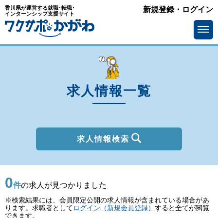
香川県が運営する就職･転職･
新規登録・ログイン
種別
インターンシップ支援サイト
を選ぶ
一般
2027年新卒
職種
を選ぶ
求人情報一覧
勤務地
を選ぶ
移住支援金
を選ぶ
最終学歴
を選ぶ
求人情報検索
IT系職種の必要スキル
で選ぶ
0
基本給
を選ぶ
件
の求人が見つかりました
※検索結果には、会員限定公開の求人情報が含まれている場合があ
転勤の有無
で選ぶ
ります。求職者として
ログイン（新規会員登録）
すると全てが閲覧
できます。