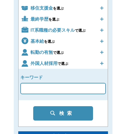
移住支援金
を選ぶ
最終学歴
を選ぶ
IT系職種の必要スキル
で選ぶ
基本給
を選ぶ
転勤の有無
で選ぶ
外国人材採用
で選ぶ
キーワード
検索