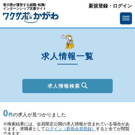
香川県が運営する就職･転職･
新規登録・ログイン
種別
インターンシップ支援サイト
を選ぶ
一般
2027年新卒
職種
を選ぶ
求人情報一覧
勤務地
を選ぶ
移住支援金
を選ぶ
最終学歴
を選ぶ
求人情報検索
IT系職種の必要スキル
で選ぶ
0
基本給
を選ぶ
件
の求人が見つかりました
※検索結果には、会員限定公開の求人情報が含まれている場合があ
転勤の有無
で選ぶ
ります。求職者として
ログイン（新規会員登録）
すると全てが閲覧
できます。