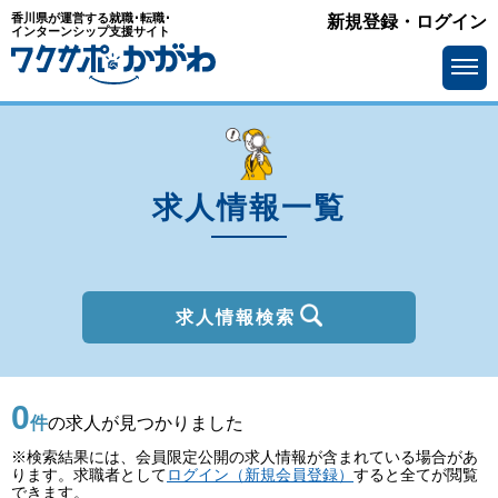
香川県が運営する就職･転職･
新規登録・ログイン
種別
インターンシップ支援サイト
を選ぶ
一般
2027年新卒
職種
を選ぶ
求人情報一覧
勤務地
を選ぶ
移住支援金
を選ぶ
最終学歴
を選ぶ
求人情報検索
IT系職種の必要スキル
で選ぶ
0
基本給
を選ぶ
件
の求人が見つかりました
※検索結果には、会員限定公開の求人情報が含まれている場合があ
転勤の有無
で選ぶ
ります。求職者として
ログイン（新規会員登録）
すると全てが閲覧
できます。