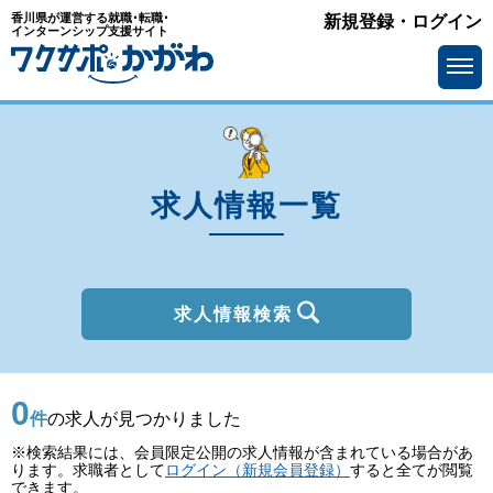
香川県が運営する就職･転職･
新規登録・ログイン
種別
インターンシップ支援サイト
を選ぶ
一般
2027年新卒
職種
を選ぶ
求人情報一覧
勤務地
を選ぶ
移住支援金
を選ぶ
最終学歴
を選ぶ
求人情報検索
IT系職種の必要スキル
で選ぶ
0
基本給
を選ぶ
件
の求人が見つかりました
※検索結果には、会員限定公開の求人情報が含まれている場合があ
転勤の有無
で選ぶ
ります。求職者として
ログイン（新規会員登録）
すると全てが閲覧
できます。