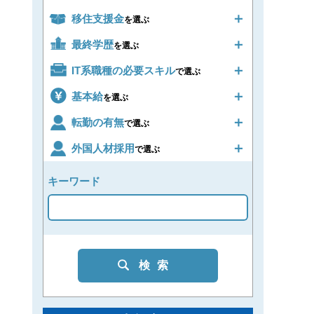
移住支援金
を選ぶ
最終学歴
を選ぶ
IT系職種の必要スキル
で選ぶ
基本給
を選ぶ
転勤の有無
で選ぶ
外国人材採用
で選ぶ
キーワード
検索