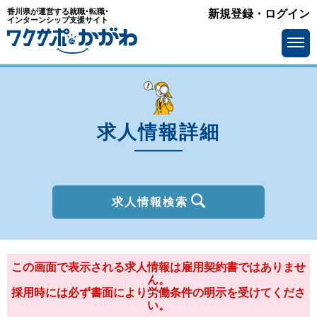
香川県が運営する就職･転職･
新規登録・ログイン
種別
インターンシップ支援サイト
を選ぶ
一般
2027年新卒
職種
を選ぶ
求人情報詳細
勤務地
を選ぶ
移住支援金
を選ぶ
最終学歴
を選ぶ
求人情報検索
IT系職種の必要スキル
で選ぶ
基本給
この画面で表示される求人情報は雇用契約書ではありませ
を選ぶ
ん。
採用時には必ず書面により労働条件の明示を受けてくださ
転勤の有無
で選ぶ
い。