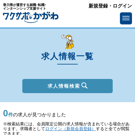
香川県が運営する就職･転職･
新規登録・ログイン
種別
インターンシップ支援サイト
を選ぶ
一般
2027年新卒
職種
を選ぶ
求人情報一覧
勤務地
を選ぶ
移住支援金
を選ぶ
最終学歴
を選ぶ
求人情報検索
IT系職種の必要スキル
で選ぶ
0
基本給
を選ぶ
件
の求人が見つかりました
※検索結果には、会員限定公開の求人情報が含まれている場合があ
転勤の有無
で選ぶ
ります。求職者として
ログイン（新規会員登録）
すると全てが閲覧
できます。