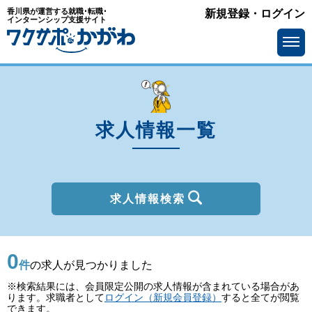
香川県が運営する就職･転職･
新規登録・ログイン
種別
インターンシップ支援サイト
を選ぶ
一般
2027年新卒
職種
を選ぶ
求人情報一覧
勤務地
を選ぶ
移住支援金
を選ぶ
最終学歴
を選ぶ
求人情報検索
IT系職種の必要スキル
で選ぶ
0
基本給
を選ぶ
件
の求人が見つかりました
※検索結果には、会員限定公開の求人情報が含まれている場合があ
転勤の有無
で選ぶ
ります。求職者として
ログイン（新規会員登録）
すると全てが閲覧
できます。