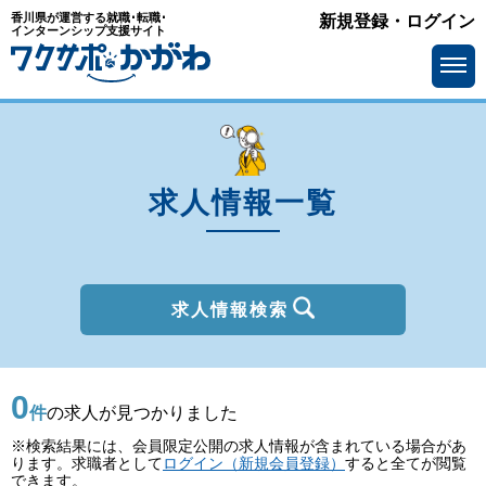
香川県が運営する就職･転職･
新規登録・ログイン
種別
インターンシップ支援サイト
を選ぶ
一般
2027年新卒
職種
を選ぶ
求人情報一覧
勤務地
を選ぶ
移住支援金
を選ぶ
最終学歴
を選ぶ
求人情報検索
IT系職種の必要スキル
で選ぶ
0
基本給
を選ぶ
件
の求人が見つかりました
※検索結果には、会員限定公開の求人情報が含まれている場合があ
転勤の有無
で選ぶ
ります。求職者として
ログイン（新規会員登録）
すると全てが閲覧
できます。