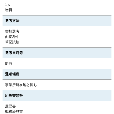
1人
増員
選考方法
書類選考
面接2回
筆記試験
選考日時等
随時
選考場所
事業所所在地と同じ
応募書類等
履歴書
職務経歴書