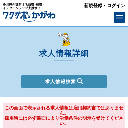
香川県が運営する就職･転職･
新規登録・ログイン
種別
インターンシップ支援サイト
を選ぶ
一般
2027年新卒
職種
を選ぶ
求人情報詳細
勤務地
を選ぶ
移住支援金
を選ぶ
最終学歴
を選ぶ
求人情報検索
IT系職種の必要スキル
で選ぶ
基本給
この画面で表示される求人情報は雇用契約書ではありませ
を選ぶ
ん。
採用時には必ず書面により労働条件の明示を受けてくださ
転勤の有無
で選ぶ
い。