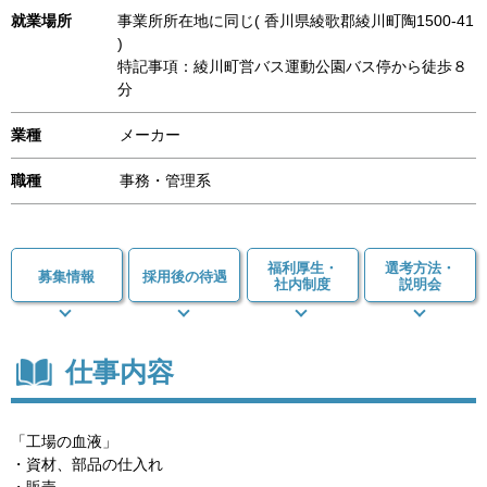
就業場所
事業所所在地に同じ( 香川県綾歌郡綾川町陶1500-41
)
特記事項：綾川町営バス運動公園バス停から徒歩８
分
業種
メーカー
職種
事務・管理系
福利厚生・
選考方法・
募集情報
採用後の待遇
社内制度
説明会
仕事内容
「工場の血液」
・資材、部品の仕入れ
・販売