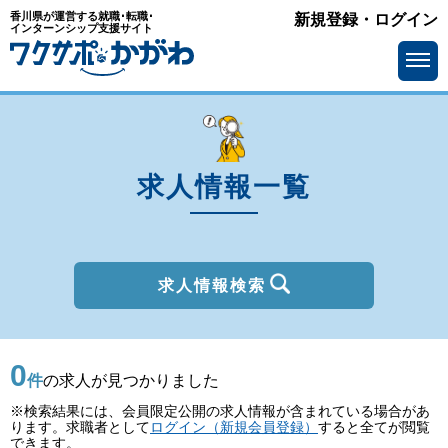
香川県が運営する就職･転職･
新規登録・ログイン
種別
インターンシップ支援サイト
を選ぶ
一般
2027年新卒
職種
を選ぶ
求人情報一覧
勤務地
を選ぶ
移住支援金
を選ぶ
最終学歴
を選ぶ
求人情報検索
IT系職種の必要スキル
で選ぶ
0
基本給
を選ぶ
件
の求人が見つかりました
※検索結果には、会員限定公開の求人情報が含まれている場合があ
転勤の有無
で選ぶ
ります。求職者として
ログイン（新規会員登録）
すると全てが閲覧
できます。