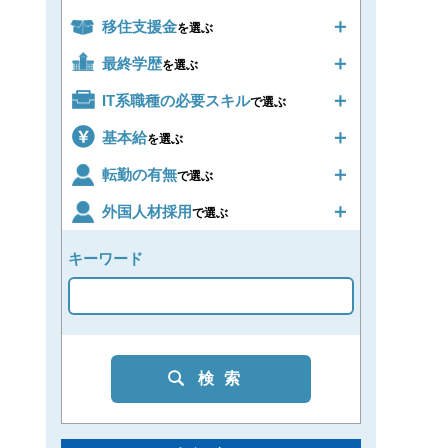
移住支援金
を選ぶ
最終学歴
を選ぶ
IT系職種の必要スキル
で選ぶ
基本給
を選ぶ
転勤の有無
で選ぶ
外国人材採用
で選ぶ
キーワード
検索