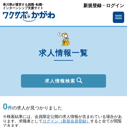
香川県が運営する就職･転職･
新規登録・ログイン
種別
インターンシップ支援サイト
を選ぶ
一般
2027年新卒
職種
を選ぶ
求人情報一覧
勤務地
を選ぶ
移住支援金
を選ぶ
最終学歴
を選ぶ
求人情報検索
IT系職種の必要スキル
で選ぶ
0
基本給
を選ぶ
件
の求人が見つかりました
※検索結果には、会員限定公開の求人情報が含まれている場合があ
転勤の有無
で選ぶ
ります。求職者として
ログイン（新規会員登録）
すると全てが閲覧
できます。