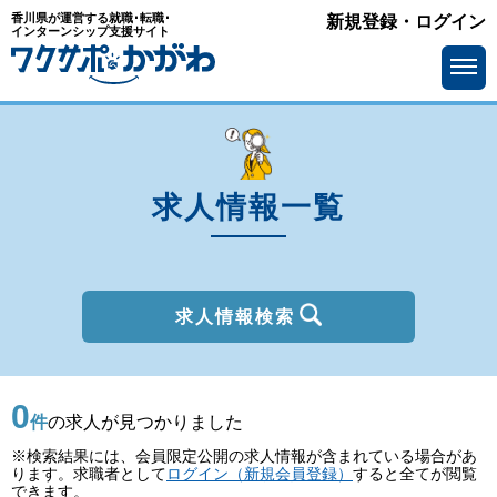
香川県が運営する就職･転職･
新規登録・ログイン
種別
インターンシップ支援サイト
を選ぶ
一般
2027年新卒
職種
を選ぶ
求人情報一覧
勤務地
を選ぶ
移住支援金
を選ぶ
最終学歴
を選ぶ
求人情報検索
IT系職種の必要スキル
で選ぶ
0
基本給
を選ぶ
件
の求人が見つかりました
※検索結果には、会員限定公開の求人情報が含まれている場合があ
転勤の有無
で選ぶ
ります。求職者として
ログイン（新規会員登録）
すると全てが閲覧
できます。