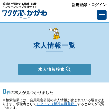
香川県が運営する就職･転職･
新規登録・ログイン
種別
インターンシップ支援サイト
を選ぶ
一般
2027年新卒
職種
を選ぶ
求人情報一覧
勤務地
を選ぶ
移住支援金
を選ぶ
最終学歴
を選ぶ
求人情報検索
IT系職種の必要スキル
で選ぶ
0
基本給
を選ぶ
件
の求人が見つかりました
※検索結果には、会員限定公開の求人情報が含まれている場合があ
転勤の有無
で選ぶ
ります。求職者として
ログイン（新規会員登録）
すると全てが閲覧
できます。