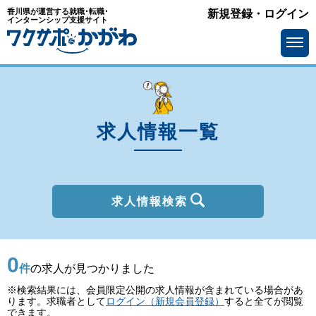
香川県が運営する就職･転職･
新規登録・ログイン
種別
インターンシップ支援サイト
を選ぶ
一般
2027年新卒
職種
を選ぶ
求人情報一覧
勤務地
を選ぶ
移住支援金
を選ぶ
最終学歴
を選ぶ
求人情報検索
IT系職種の必要スキル
で選ぶ
0
基本給
を選ぶ
件
の求人が見つかりました
※検索結果には、会員限定公開の求人情報が含まれている場合があ
転勤の有無
で選ぶ
ります。求職者として
ログイン（新規会員登録）
すると全てが閲覧
できます。