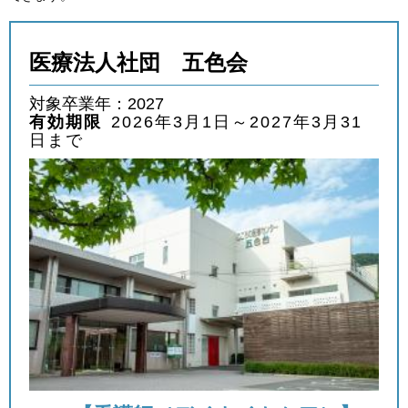
外国人材採用
で選ぶ
医療法人社団 五色会
キーワード
対象卒業年：2027
有効期限
2026年3月1日～2027年3月31
日まで
検索
閉じる