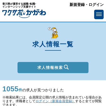
香川県が運営する就職･転職･
新規登録・ログイン
種別
インターンシップ支援サイト
を選ぶ
一般
2027年新卒
職種
を選ぶ
求人情報一覧
勤務地
を選ぶ
移住支援金
を選ぶ
最終学歴
を選ぶ
求人情報検索
IT系職種の必要スキル
で選ぶ
1055
基本給
を選ぶ
件
の求人が見つかりました
※検索結果には、会員限定公開の求人情報が含まれている場合があ
転勤の有無
で選ぶ
ります。求職者として
ログイン（新規会員登録）
すると全てが閲覧
できます。