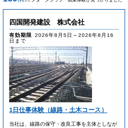
業種
を選ぶ
四国開発建設 株式会社
職種
を選ぶ
有効期限
2026年8月5日～2026年8月16
日まで
実施月
を選ぶ
実施日数
を選ぶ
キーワード
検索
1日仕事体験（線路・土木コース）
当社は、線路の保守・改良工事を主体としなが