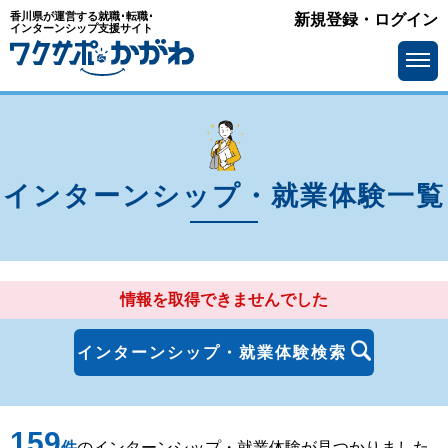
香川県が運営する就職･転職･
新規登録・ログイン
エリア
インターンシップ支援サイト
を選ぶ
高松市
丸亀市
坂出市
善通寺市
観音寺市
さぬき市
インターンシップ・就業体験一覧
東かがわ市
三豊市
土庄町
小豆島町
情報を取得できませんでした
三木町
直島町
宇多津町
綾川町
インターンシップ・就業体験検索
琴平町
多度津町
159
まんのう町
件
のインターンシップ・就業体験が見つかりました