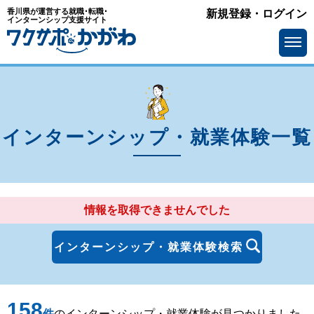
香川県が運営する就職･転職･
新規登録・ログイン
エリア
インターンシップ支援サイト
を選ぶ
高松市
丸亀市
坂出市
善通寺市
観音寺市
さぬき市
インターンシップ・就業体験一覧
東かがわ市
三豊市
土庄町
小豆島町
情報を取得できませんでした
三木町
直島町
宇多津町
綾川町
インターンシップ・就業体験検索
琴平町
多度津町
158
まんのう町
件
のインターンシップ・就業体験が見つかりました