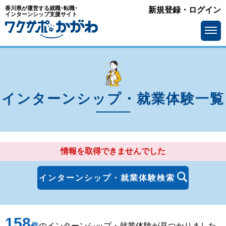
香川県が運営する就職･転職･
新規登録・ログイン
エリア
インターンシップ支援サイト
を選ぶ
高松市
丸亀市
坂出市
善通寺市
観音寺市
さぬき市
インターンシップ・就業体験一覧
東かがわ市
三豊市
土庄町
小豆島町
情報を取得できませんでした
三木町
直島町
宇多津町
綾川町
インターンシップ・就業体験検索
琴平町
多度津町
158
まんのう町
件
のインターンシップ・就業体験が見つかりました