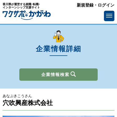
香川県が運営する就職･転職･
新規登録・ログイン
業種
インターンシップ支援サイト
を選ぶ
メーカー
サービス・インフラ
ソフトウェア・通信
流通・小売
金融
官公庁・公社・団体
企業情報詳細
商社
広告・出版・マスコミ
その他
企業情報検索
所在地
を選ぶ
あなぶきこうさん
求人情報
を選ぶ
穴吹興産株式会社
アピールポイント
で選ぶ