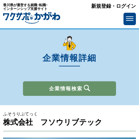
香川県が運営する就職･転職･
新規登録・ログイン
業種
インターンシップ支援サイト
を選ぶ
メーカー
サービス・インフラ
ソフトウェア・通信
流通・小売
金融
官公庁・公社・団体
企業情報詳細
商社
広告・出版・マスコミ
その他
企業情報検索
所在地
を選ぶ
ふそうりぶてっく
求人情報
を選ぶ
株式会社 フソウリブテック
アピールポイント
で選ぶ