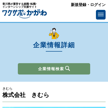
香川県が運営する就職･転職･
新規登録・ログイン
業種
インターンシップ支援サイト
を選ぶ
メーカー
サービス・インフラ
ソフトウェア・通信
流通・小売
金融
官公庁・公社・団体
企業情報詳細
商社
広告・出版・マスコミ
その他
企業情報検索
所在地
を選ぶ
きむら
求人情報
を選ぶ
株式会社 きむら
アピールポイント
で選ぶ