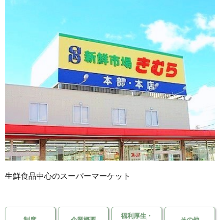
移住支援金
を選ぶ
キーワード
検索
閉じる
生鮮食品中心のスーパーマーケット
福利厚生・
制度
企業概要
その他