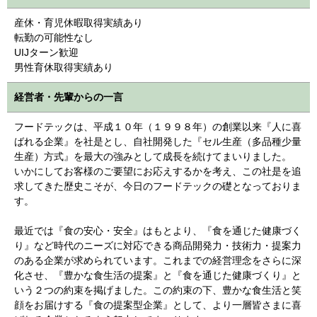
産休・育児休暇取得実績あり
転勤の可能性なし
UIJターン歓迎
男性育休取得実績あり
経営者・先輩からの一言
フードテックは、平成１０年（１９９８年）の創業以来『人に喜
ばれる企業』を社是とし、自社開発した『セル生産（多品種少量
生産）方式』を最大の強みとして成長を続けてまいりました。
いかにしてお客様のご要望にお応えするかを考え、この社是を追
求してきた歴史こそが、今日のフードテックの礎となっておりま
す。
最近では『食の安心・安全』はもとより、『食を通じた健康づく
り』など時代のニーズに対応できる商品開発力・技術力・提案力
のある企業が求められています。これまでの経営理念をさらに深
化させ、『豊かな食生活の提案』と『食を通じた健康づくり』と
いう２つの約束を掲げました。この約束の下、豊かな食生活と笑
顔をお届けする『食の提案型企業』として、より一層皆さまに喜