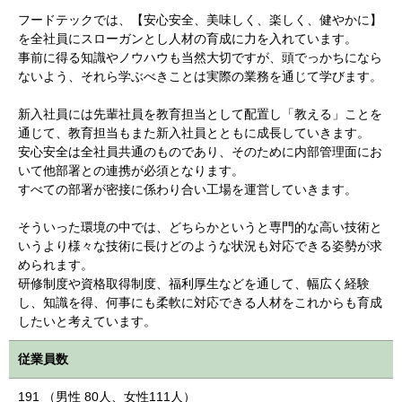
フードテックでは、【安心安全、美味しく、楽しく、健やかに】
を全社員にスローガンとし人材の育成に力を入れています。
事前に得る知識やノウハウも当然大切ですが、頭でっかちになら
ないよう、それら学ぶべきことは実際の業務を通じて学びます。
新入社員には先輩社員を教育担当として配置し「教える」ことを
通じて、教育担当もまた新入社員とともに成長していきます。
安心安全は全社員共通のものであり、そのために内部管理面にお
いて他部署との連携が必須となります。
すべての部署が密接に係わり合い工場を運営していきます。
そういった環境の中では、どちらかというと専門的な高い技術と
いうより様々な技術に長けどのような状況も対応できる姿勢が求
められます。
研修制度や資格取得制度、福利厚生などを通して、幅広く経験
し、知識を得、何事にも柔軟に対応できる人材をこれからも育成
したいと考えています。
従業員数
191 （男性 80人、女性111人）