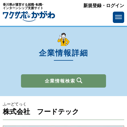
香川県が運営する就職･転職･
新規登録・ログイン
業種
インターンシップ支援サイト
を選ぶ
メーカー
サービス・インフラ
ソフトウェア・通信
流通・小売
金融
官公庁・公社・団体
企業情報詳細
商社
広告・出版・マスコミ
その他
企業情報検索
所在地
を選ぶ
ふーどてっく
求人情報
を選ぶ
株式会社 フードテック
アピールポイント
で選ぶ